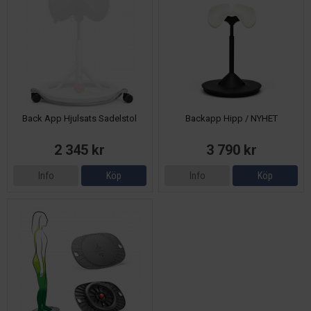
Back App Hjulsats Sadelstol
Backapp Hipp / NYHET
2 345 kr
3 790 kr
Info
Köp
Info
Köp