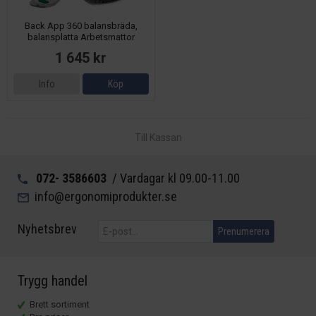
Back App 360 balansbräda,
balansplatta Arbetsmattor
1 645 kr
Info
Köp
Till Kassan
072- 3586603
/ Vardagar kl 09.00-11.00
info@ergonomiprodukter.se
Nyhetsbrev
Prenumerera
Trygg handel
Brett sortiment