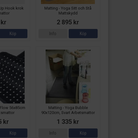
dUp Hook krok
Matting - Yoga Sitt och Stå
attor
Mattskydd
 kr
2 895 kr
Köp
Info
Köp
Flow 56x85cm
Matting - Yoga Bubble
tsmattor
90x120cm, Svart Arbetsmattor
5 kr
1 335 kr
Köp
Info
Köp