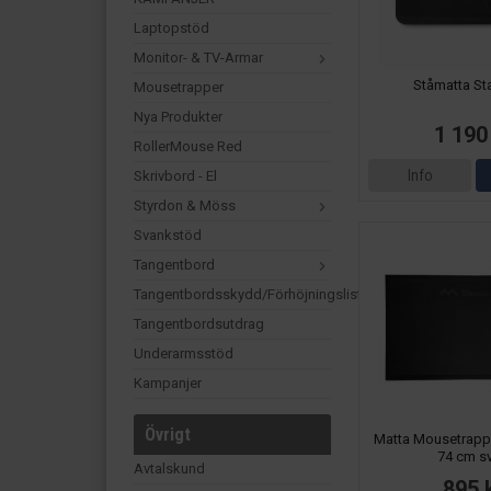
Laptopstöd
Monitor- & TV-Armar
Ståmatta S
Mousetrapper
Nya Produkter
1 190
RollerMouse Red
Info
Skrivbord - El
Styrdon & Möss
Svankstöd
Tangentbord
Tangentbordsskydd/förhöjningslist
Tangentbordsutdrag
Underarmsstöd
Kampanjer
Övrigt
Matta Mousetrappe
74 cm sv
Avtalskund
895 