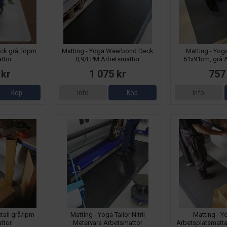
ck grå, löpm
Matting - Yoga Wearbond Deck
Matting - Yog
ttor
0,9/LPM Arbetsmattor
61x91cm, grå 
 kr
1 075 kr
757
Köp
Info
Köp
Info
tail grå/lpm
Matting - Yoga Tailor Nitril
Matting - Y
ttor
Metervara Arbetsmattor
Arbetsplatsmatta