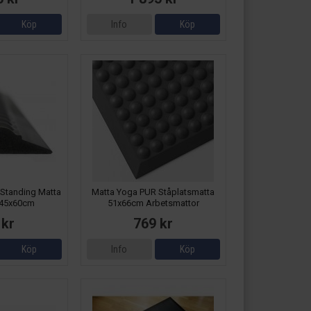
Köp
Info
Köp
 Standing Matta
Matta Yoga PUR Ståplatsmatta
 45x60cm
51x66cm Arbetsmattor
attor
 kr
769 kr
Köp
Info
Köp