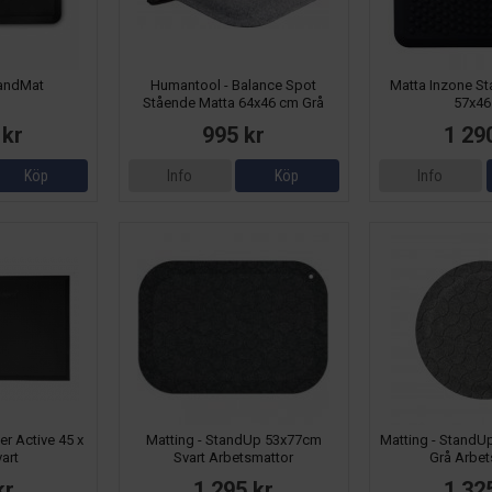
tandMat
Humantool - Balance Spot
Matta Inzone S
Stående Matta 64x46 cm Grå
57x46
Arbetsmattor
 kr
995 kr
1 29
Köp
Info
Köp
Info
r Active 45 x
Matting - StandUp 53x77cm
Matting - Stand
art
Svart Arbetsmattor
Grå Arbet
kr
1 295 kr
1 32