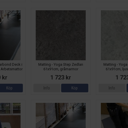
arbond Deck i
Matting - Yoga Step Zedlan
Matting - Yoga
m Arbetsmattor
61x91cm, gråmarmor
61x91cm, lju
Arbetsmattor
Arbetsm
 kr
1 723 kr
1 72
Köp
Info
Köp
Info