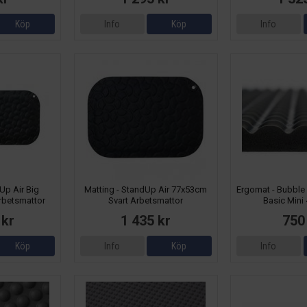
Köp
Info
Köp
Info
Up Air Big
Matting - StandUp Air 77x53cm
Ergomat - Bubble
rbetsmattor
Svart Arbetsmattor
Basic Mini
Arbetsm
 kr
1 435 kr
750
Köp
Info
Köp
Info