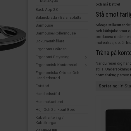
Mattskydd
och må bättre!
Back App 2.0
Stå emot farli
Balansbräda / Balansplatta
Många stillasittande 
Barmouse
och kärlsjukdomar oc
Barmouse/Rollermouse
producera de ämnen s
Dokumenthållare
motverkas, det är fri
Ergonomi I Vården
Träna på konto
Ergonomi-Belysning
När du reser dig hän
Ergonomisk-Kontorsstol
stilla. Undersökninga
Ergonomiska Ortoser Och
normalviktig person 
Handledsstöd
Fotstöd
Sortering:
St
Handledsstöd
Hemmakontoret
Höj- Och Sänkbart Bord
Kabelhantering /
Kabelkorgar
KAMPANJER