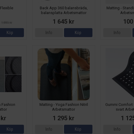
Flexible
Back App 360 balansbräda,
Matting - Stan
balansplatta Arbetsmattor
Arbetsm
r
1 645 kr
100
1 885 kr
Köp
Info
Köp
Info
a Fashion
Matting - Yoga Fashion Nitril
Gummi Comfort 
ttor
Arbetsmattor
svart Arbe
 kr
1 295 kr
1 12
Köp
Info
Köp
Info