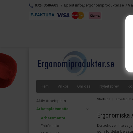
072- 3586603
/
Epost
info@ergonomiprodukter.se /
Va
Hem
Villkor
Om oss
Nyhetsbrev
Ko
Startsida
arbetsplat
Aktiv Arbetsplats
Arbetsplatsmatta
Ergonomiska 
Arbetsmattor
Du behöver inte välja
Entrématta
som fördelar belastni