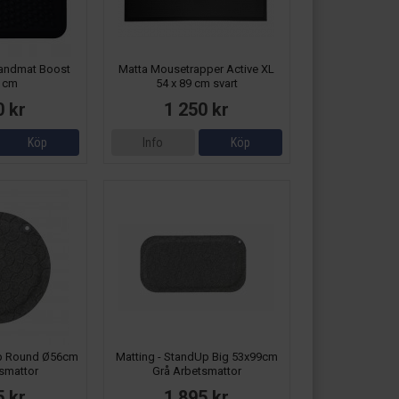
tandmat Boost
Matta Mousetrapper Active XL
 cm
54 x 89 cm svart
0 kr
1 250 kr
Köp
Info
Köp
Up Round Ø56cm
Matting - StandUp Big 53x99cm
smattor
Grå Arbetsmattor
5 kr
1 895 kr