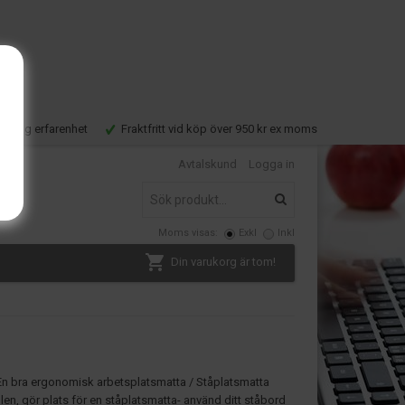
Lång erfarenhet
Fraktfritt vid köp över 950 kr ex moms
Avtalskund
Logga in
Moms visas:
Exkl
Inkl
Din varukorg är tom!
t! En bra ergonomisk arbetsplatsmatta / Ståplatsmatta
len, gör plats för en ståplatsmatta- använd ditt ståbord