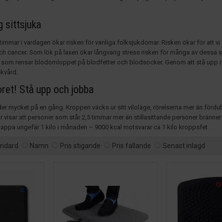
g sittsjuka
timmar i vardagen ökar risken för vanliga folksjukdomar. Risken ökar för att vi 
h cancer. Som lök på laxen ökar långvarig stress risken för många av dessa 
om rensar blodomloppet på blodfetter och blodsocker. Genom att stå upp rör
skvård.
ret! Stå upp och jobba
der mycket på en gång. Kroppen väcks ur sitt viloläge, rörelserna mer än fördu
r visar att personer som står 2,5 timmar mer än stillasittande personer bränne
tappa ungefär 1 kilo i månaden – 9000 kcal motsvarar ca 1 kilo kroppsfet
andard
Namn
Pris stigande
Pris fallande
Senast inlagd