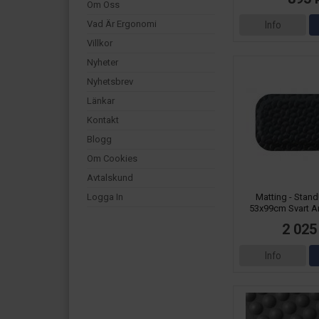
Om Oss
Vad Är Ergonomi
Info
Villkor
Nyheter
Nyhetsbrev
Länkar
Kontakt
Blogg
Om Cookies
Avtalskund
Matting - Stand
Logga In
53x99cm Svart A
2 025
Info