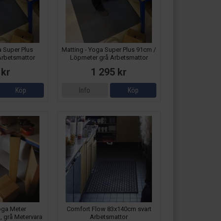
a Super Plus
Matting - Yoga Super Plus 91cm /
Arbetsmattor
Löpmeter grå Arbetsmattor
 kr
1 295 kr
Köp
Info
Köp
oga Meter
Comfort Flow 83x140cm svart
, grå Metervara
Arbetsmattor