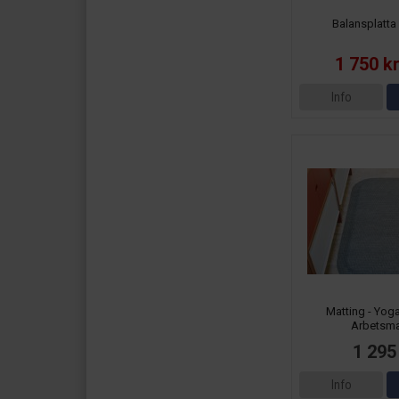
Balansplatta 
1 750 k
Info
Matting - Yog
Arbetsma
1 295
Info