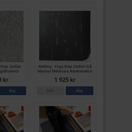
 Step Zedlan
Matting - Yoga Step Zedlan Grå
sgråmarmor
Marmor Metervara Arbetsmattor
attor
3 kr
1 925 kr
Köp
Info
Köp