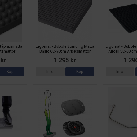
tåplatsmatta
Ergomat - Bubble Standing Matta
Ergomat - Bubble
tsmattor
Basic 60x90cm Arbetsmattor
Aircell 50x60 c
 kr
1 295 kr
1 29
Köp
Info
Köp
Info