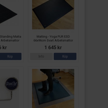
 Standing Matta
Matting - Yoga PUR ESD
m Arbetsmattor
66x96cm Svart Arbetsmattor
6 kr
1 645 kr
Köp
Info
Köp