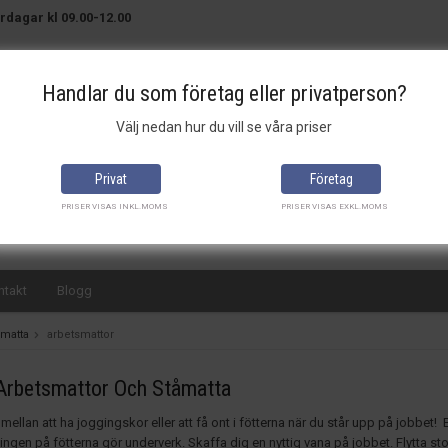
rdagar kl 09.00-12.00
Handlar du som företag eller privatperson?
Välj nedan hur du vill se våra priser
Brett sortiment
Bra priser
Snabba leveranser
Privat
Företag
PRISER VISAS INKL.MOMS
PRISER VISAS EXKL.MOMS
ntakt
Blogg
smatta
arbetsmattor
Arbetsmattor Och Ståmatta
 mellan att ha joggingskor eller att få ont i fötterna när du står upp på jobbe
ngen på fötterna gör underverk. Skaffa dig en nyttig vana på jobbet. Flytta sto