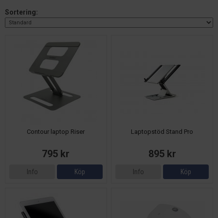
Sortering:
Contour laptop Riser
Laptopstöd Stand Pro
795 kr
895 kr
Info
Köp
Info
Köp