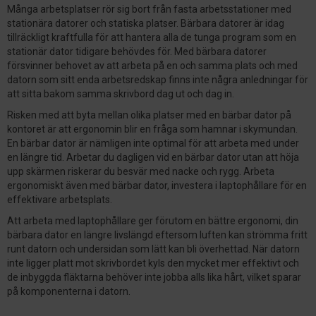
Många arbetsplatser rör sig bort från fasta arbetsstationer med
stationära datorer och statiska platser. Bärbara datorer är idag
tillräckligt kraftfulla för att hantera alla de tunga program som en
stationär dator tidigare behövdes för. Med bärbara datorer
försvinner behovet av att arbeta på en och samma plats och med
datorn som sitt enda arbetsredskap finns inte några anledningar för
att sitta bakom samma skrivbord dag ut och dag in.
Risken med att byta mellan olika platser med en bärbar dator på
kontoret är att ergonomin blir en fråga som hamnar i skymundan.
En bärbar dator är nämligen inte optimal för att arbeta med under
en längre tid. Arbetar du dagligen vid en bärbar dator utan att höja
upp skärmen riskerar du besvär med nacke och rygg. Arbeta
ergonomiskt även med bärbar dator, investera i laptophållare för en
effektivare arbetsplats.
Att arbeta med laptophållare ger förutom en bättre ergonomi, din
bärbara dator en längre livslängd eftersom luften kan strömma fritt
runt datorn och undersidan som lätt kan bli överhettad. När datorn
inte ligger platt mot skrivbordet kyls den mycket mer effektivt och
de inbyggda fläktarna behöver inte jobba alls lika hårt, vilket sparar
på komponenterna i datorn.