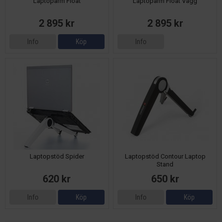
Laptoparm Float
Laptoparm Float Vägg
2 895 kr
2 895 kr
Info
Köp
Info
Laptopstöd Spider
Laptopstöd Contour Laptop
Stand
620 kr
650 kr
Info
Köp
Info
Köp