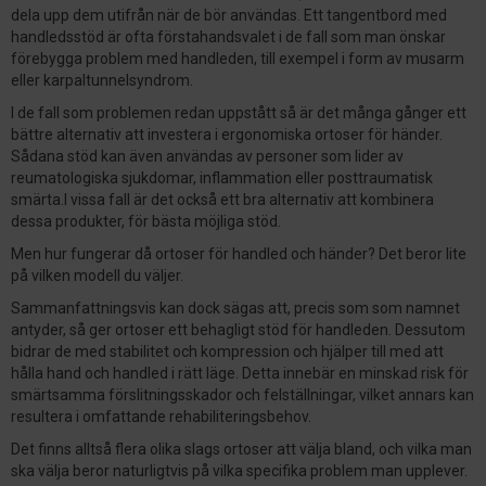
dela upp dem utifrån när de bör användas. Ett tangentbord med
handledsstöd är ofta förstahandsvalet i de fall som man önskar
förebygga problem med handleden, till exempel i form av musarm
eller karpaltunnelsyndrom.
I de fall som problemen redan uppstått så är det många gånger ett
bättre alternativ att investera i ergonomiska ortoser för händer.
Sådana stöd kan även användas av personer som lider av
reumatologiska sjukdomar, inflammation eller posttraumatisk
smärta.I vissa fall är det också ett bra alternativ att kombinera
dessa produkter, för bästa möjliga stöd.
Men hur fungerar då ortoser för handled och händer? Det beror lite
på vilken modell du väljer.
Sammanfattningsvis kan dock sägas att, precis som som namnet
antyder, så ger ortoser ett behagligt stöd för handleden. Dessutom
bidrar de med stabilitet och kompression och hjälper till med att
hålla hand och handled i rätt läge. Detta innebär en minskad risk för
smärtsamma förslitningsskador och felställningar, vilket annars kan
resultera i omfattande rehabiliteringsbehov.
Det finns alltså flera olika slags ortoser att välja bland, och vilka man
ska välja beror naturligtvis på vilka specifika problem man upplever.