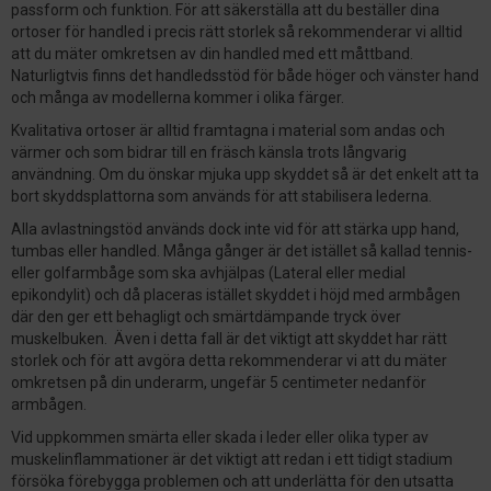
passform och funktion. För att säkerställa att du beställer dina
ortoser för handled i precis rätt storlek så rekommenderar vi alltid
att du mäter omkretsen av din handled med ett måttband.
Naturligtvis finns det handledsstöd för både höger och vänster hand
och många av modellerna kommer i olika färger.
Kvalitativa ortoser är alltid framtagna i material som andas och
värmer och som bidrar till en fräsch känsla trots långvarig
användning. Om du önskar mjuka upp skyddet så är det enkelt att ta
bort skyddsplattorna som används för att stabilisera lederna.
Alla avlastningstöd används dock inte vid för att stärka upp hand,
tumbas eller handled. Många gånger är det istället så kallad tennis-
eller golfarmbåge som ska avhjälpas (Lateral eller medial
epikondylit) och då placeras istället skyddet i höjd med armbågen
där den ger ett behagligt och smärtdämpande tryck över
muskelbuken. Även i detta fall är det viktigt att skyddet har rätt
storlek och för att avgöra detta rekommenderar vi att du mäter
omkretsen på din underarm, ungefär 5 centimeter nedanför
armbågen.
Vid uppkommen smärta eller skada i leder eller olika typer av
muskelinflammationer är det viktigt att redan i ett tidigt stadium
försöka förebygga problemen och att underlätta för den utsatta