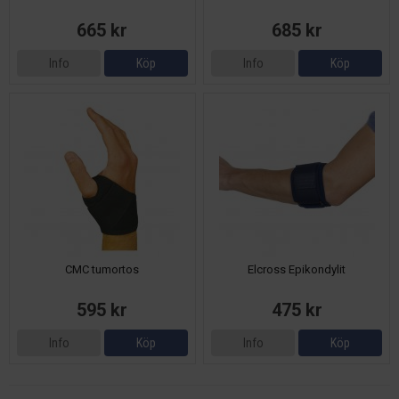
665 kr
685 kr
Info
Köp
Info
Köp
CMC tumortos
Elcross Epikondylit
595 kr
475 kr
Info
Köp
Info
Köp