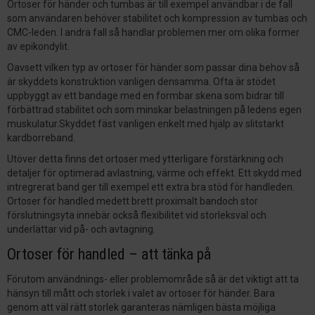
Ortoser för händer och tumbas är till exempel användbar i de fall
som användaren behöver stabilitet och kompression av tumbas och
CMC-leden. I andra fall så handlar problemen mer om olika former
av epikondylit.
Oavsett vilken typ av ortoser för händer som passar dina behov så
är skyddets konstruktion vanligen densamma. Ofta är stödet
uppbyggt av ett bandage med en formbar skena som bidrar till
förbättrad stabilitet och som minskar belastningen på ledens egen
muskulatur.Skyddet fäst vanligen enkelt med hjälp av slitstarkt
kardborreband.
Utöver detta finns det ortoser med ytterligare förstärkning och
detaljer för optimerad avlastning, värme och effekt. Ett skydd med
intregrerat band ger till exempel ett extra bra stöd för handleden.
Ortoser för handled medett brett proximalt bandoch stor
förslutningsyta innebär också flexibilitet vid storleksval och
underlättar vid på- och avtagning.
Ortoser för handled – att tänka på
Förutom användnings- eller problemområde så är det viktigt att ta
hänsyn till mått och storlek i valet av ortoser för händer. Bara
genom att väl rätt storlek garanteras nämligen bästa möjliga