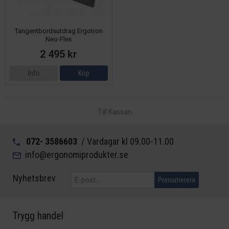
Tangentbordsutdrag Ergotron
Neo-Flex
2 495 kr
Info
Köp
Till Kassan
072- 3586603
/ Vardagar kl 09.00-11.00
info@ergonomiprodukter.se
Nyhetsbrev
Prenumerera
Trygg handel