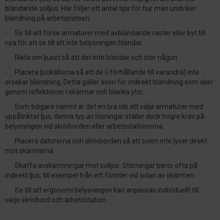
bländande solljus. Här följer ett antal tips för hur man undviker
bländning på arbetsplatsen:
- Se till att förse armaturer med avbländande raster eller byt till
nya för att se till att inte belysningen bländar.
- Rikta om ljuset så att det inte bländar och stör någon
- Placera ljuskällorna så att de (i förhållande till varandra) inte
orsakar bländning. Detta gäller även för indirekt bländning som sker
genom reflektioner i skärmar och blanka ytor.
- Som tidigare nämnt är det en bra idé att välja armaturer med
uppåtriktat ljus, denna typ av lösningar ställer dock högre krav på
belysningen vid skrivborden eller arbetsstationerna.
- Placera datorerna och skrivborden så att solen inte lyser direkt
mot skärmarna
- Skaffa avskärmningar mot solljus. Störningar beror ofta på
indirekt ljus, till exempel från ett fönster vid sidan av skärmen.
- Se till att ergonomi belysningen kan anpassas individuellt till
varje skrivbord och arbetsstation.