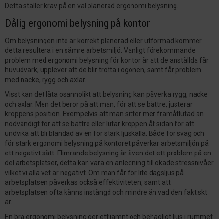
Detta ställer krav på en väl planerad ergonomi belysning.
Dålig ergonomi belysning på kontor
Om belysningen inte är korrekt planerad eller utformad kommer
detta resultera i en sämre arbetsmiljö. Vanligt förekommande
problem med ergonomi belysning för kontor är att de anställda får
huvudvärk, upplever att de blir trötta i ögonen, samt får problem
med nacke, rygg och axlar.
Visst kan det låta osannolikt att belysning kan påverka rygg, nacke
och axlar. Men det beror på att man, för att se bättre, justerar
kroppens position. Exempelvis att man sitter mer framåtlutad än
nödvändigt för att se bättre eller lutar kroppen åt sidan för att
undvika att bli bländad av en för stark ljuskälla. Både för svag och
för stark ergonomi belysning på kontoret påverkar arbetsmiljön på
ett negativt sätt. Flimrande belysning är även det ett problem på en
del arbetsplatser, detta kan vara en anledning till ökade stressnivåer
vilket vi alla vet är negativt. Om man får för lite dagsljus på
arbetsplatsen påverkas också effektiviteten, samt att
arbetsplatsen ofta känns instängd och mindre än vad den faktiskt
är.
En bra ergonomi belysning ger ett jämnt och behagligt ljus i rummet