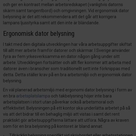
och ger en kontrast mellan arbetsredskapet (vanligtvis datorns
skärm samt tangentbord) och omgivningen. Vid ergonomisk dator
belysning är det att rekommendera att det går att korrigera
lampans ljusstyrka samt att den inte är bländande.
Ergonomisk dator belysning
I takt med den digitala utvecklingen har våra arbetsuppgifter skiftat
till allt mer arbete framför datorer och skärmar. I Sverige använder
fyra av fem yrkesverksamma en dator någon gång under sitt
arbete. Utvecklingen fortsätter och allt fler kommer att arbeta med
datorer även i branscher som traditionellt sett inte förknippas med
detta. Detta ställer krav på en bra arbetsmiljö och ergonomisk dator
belysning.
En väl planerad arbetsmiljö med ergonomi dator belysning i form av
en bra
arbetsplatslampa
och takbelysning höjer inte bara
arbetsplatsen i stort utan påverkar också arbetsmoral och
effektivitet. Belysningen på ett kontor ska underlätta arbetet på så
vis att det bidrar till en behaglig miljö att vistas i samt det rent
praktiskt gör arbetsuppgifterna lättare att utföra. Några av kraven
som för en bra belysning på kontoret är bland annat:
- Tillräcklig belysning specifikt vid skrivbordet eller arbetsstationen