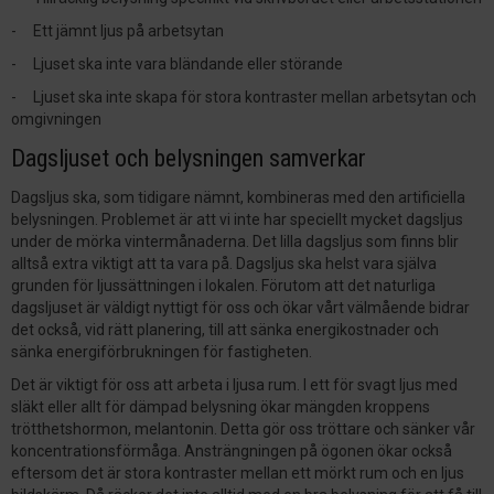
- Ett jämnt ljus på arbetsytan
- Ljuset ska inte vara bländande eller störande
- Ljuset ska inte skapa för stora kontraster mellan arbetsytan och
omgivningen
Dagsljuset och belysningen samverkar
Dagsljus ska, som tidigare nämnt, kombineras med den artificiella
belysningen. Problemet är att vi inte har speciellt mycket dagsljus
under de mörka vintermånaderna. Det lilla dagsljus som finns blir
alltså extra viktigt att ta vara på. Dagsljus ska helst vara själva
grunden för ljussättningen i lokalen. Förutom att det naturliga
dagsljuset är väldigt nyttigt för oss och ökar vårt välmående bidrar
det också, vid rätt planering, till att sänka energikostnader och
sänka energiförbrukningen för fastigheten.
Det är viktigt för oss att arbeta i ljusa rum. I ett för svagt ljus med
släkt eller allt för dämpad belysning ökar mängden kroppens
trötthetshormon, melantonin. Detta gör oss tröttare och sänker vår
koncentrationsförmåga. Ansträngningen på ögonen ökar också
eftersom det är stora kontraster mellan ett mörkt rum och en ljus