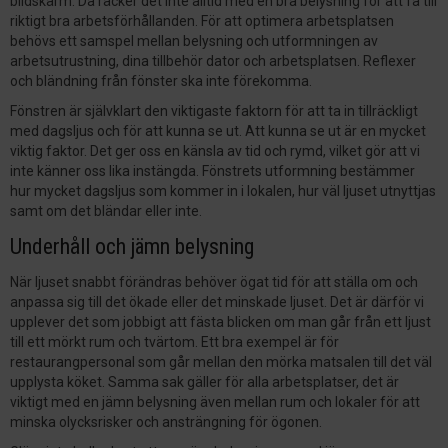
bildskärm. Då räcker det inte alltid med en bra belysning för att få till
riktigt bra arbetsförhållanden. För att optimera arbetsplatsen
behövs ett samspel mellan belysning och utformningen av
arbetsutrustning, dina tillbehör dator och arbetsplatsen. Reflexer
och bländning från fönster ska inte förekomma.
Fönstren är självklart den viktigaste faktorn för att ta in tillräckligt
med dagsljus och för att kunna se ut. Att kunna se ut är en mycket
viktig faktor. Det ger oss en känsla av tid och rymd, vilket gör att vi
inte känner oss lika instängda. Fönstrets utformning bestämmer
hur mycket dagsljus som kommer in i lokalen, hur väl ljuset utnyttjas
samt om det bländar eller inte.
Underhåll och jämn belysning
När ljuset snabbt förändras behöver ögat tid för att ställa om och
anpassa sig till det ökade eller det minskade ljuset. Det är därför vi
upplever det som jobbigt att fästa blicken om man går från ett ljust
till ett mörkt rum och tvärtom. Ett bra exempel är för
restaurangpersonal som går mellan den mörka matsalen till det väl
upplysta köket. Samma sak gäller för alla arbetsplatser, det är
viktigt med en jämn belysning även mellan rum och lokaler för att
minska olycksrisker och ansträngning för ögonen.