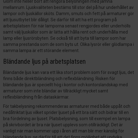
Glöm inte heller bort att rengöra belysningen med jämna
mellanrum. Ljuskvaliteten bestäms till stor del på hur underhållet av
lampor och ljuskällor sköts. Damm, smuts och fett på armaturer gör
att ljusutbytet blir dåligt. Se därför till att ha ett program på
arbetsplatsen för när lamporna senast rengjordes eller underhölls
samt välj ljuskällor som är lätta att hålla rent och underhålla med
lamp eller ljusrörsbyten. Se också till att byta till lampor som har
samma prestanda som de som byts ut. Olika lysrör eller glödlampa i
samma lampa är ett störande element.
Bländande ljus på arbetsplatsen
Bländande ljus kan vara ett lika stort problem som för svagt ljus, det
finns både direktbländning och reflexbländning. Risken för
bländande ljus är speciellt hög i kontor och kontorslandskap med
armaturer som inte bländar av tillräckligt mycket samt
reflexbländning från dataskärmar.
För takbelysning rekommenderas armaturer med både uppåt och
nedåtriktat ljus vilket sprider ljuset på ett bra sätt och bidrar till en
bra fördelning av ljuset. Platsbelysning, som till exempel en lampa
på skrivbordet är bra när ljuset upplevs som otillräckligt. Det är
vanligt när man kommer upp i åren att man blir mer känslig för
bländande ljus, se därför till att det finns möjlighet att undvika