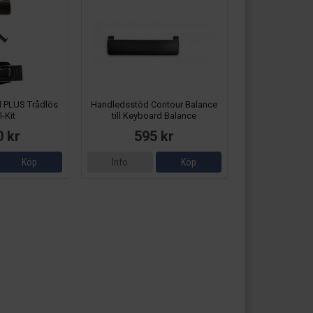
 PLUS Trådlös
Handledsstöd Contour Balance
l-Kit
till Keyboard Balance
0 kr
595 kr
Köp
Info
Köp