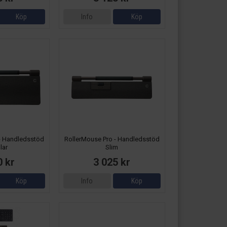
Köp
Info
Köp
- Handledsstöd
RollerMouse Pro - Handledsstöd
lar
Slim
0 kr
3 025 kr
Köp
Info
Köp