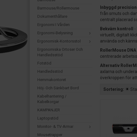
Inbyggd precision
Barmouse/Rollermouse
från smuts och dam
Dokumenthållare
centralt placerad s
Ergonomi I Vården
Bekväm kontroll
-
Ergonomi-Belysning
virtuellt, digitalt 
använda och känns
Ergonomisk-Kontorsstol
Ergonomiska Ortoser Och
RollerMouse DNA
Handledsstöd
centrerade arbetsom
Fotstöd
Alternativ Roller
Handledsstöd
axlarna och underar
överkroppen för at
Hemmakontoret
Höj- Och Sänkbart Bord
Sortering:
St
Kabelhantering /
Kabelkorgar
KAMPANJER
Laptopstöd
Monitor- & TV-Armar
Mousetrapper