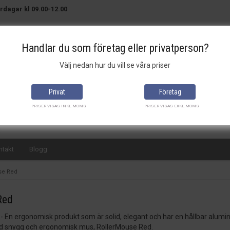
rdagar kl 09.00-12.00
Handlar du som företag eller privatperson?
Välj nedan hur du vill se våra priser
Brett sortiment
Bra priser
Snabba leveranser
Privat
Företag
PRISER VISAS INKL.MOMS
PRISER VISAS EXKL.MOMS
ntakt
Blogg
se Red
Red
- En ergonomisk produkt som är solid, elegant och har en hållbar alumi
ed snygg och ergonomisk mus, RollerMouse Red.