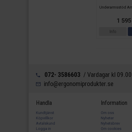
Underarmsstöd Ar
1 595
Info
072- 3586603
/ Vardagar kl 09.0
info@ergonomiprodukter.se
Handla
Information
Kundtjänst
Om oss
Köpvillkor
Nyheter
Avtalskund
Nyhetsbrev
Logga in
Om cookies