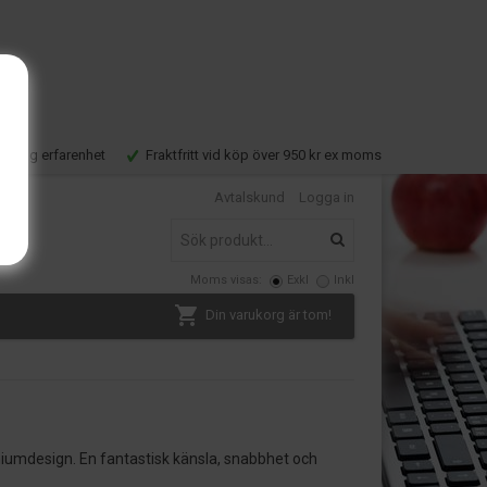
Lång erfarenhet
Fraktfritt vid köp över 950 kr ex moms
Avtalskund
Logga in
Moms visas:
Exkl
Inkl
Din varukorg är tom!
niumdesign. En fantastisk känsla, snabbhet och