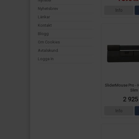
Nyheter
Nyhetsbrev
Info
Länkar
Kontakt
Blogg
Om Cookies
Avtalskund
Logga In
SliderMouse Pro -
Slim
2 925
Info