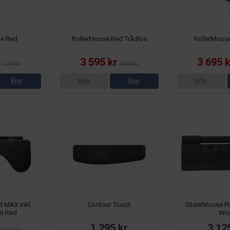
se Red
RollerMouse Red Trådlös
RollerMouse
r
3 595 kr
3 695 
3 790 kr
3 890 kr
Köp
Info
Köp
Info
 MAX inkl.
Contour Touch
SliderMouse Pr
t Red
Wri
r
1 295 kr
3 12
4 560 kr