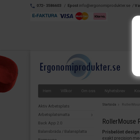
072- 3586603
/
Epost
info@ergonomiprodukter.se /
Va
Hem
Villkor
Om oss
Nyhetsbrev
Ko
Startsida
RollerMou
Aktiv Arbetsplats
Arbetsplatsmatta
RollerMouse 
Back App 2.0
Balansbräda / Balansplatta
Prisbelönt design
exakt precision m
Barmouse