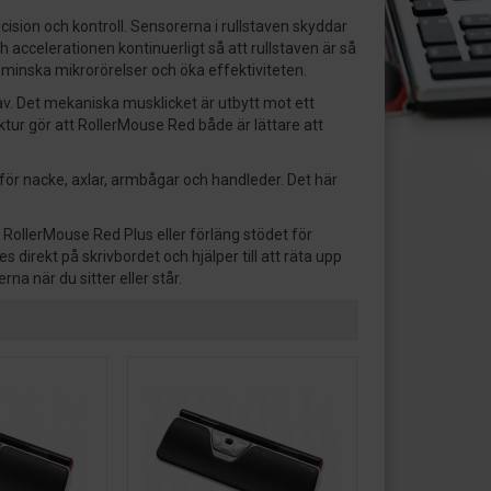
ision och kontroll. Sensorerna i rullstaven skyddar
ccelerationen kontinuerligt så att rullstaven är så
t minska mikrorörelser och öka effektiviteten.
tav. Det mekaniska musklicket är utbytt mot ett
uktur gör att RollerMouse Red både är lättare att
ör nacke, axlar, armbågar och handleder. Det här
 RollerMouse Red Plus eller förläng stödet för
irekt på skrivbordet och hjälper till att räta upp
 när du sitter eller står.