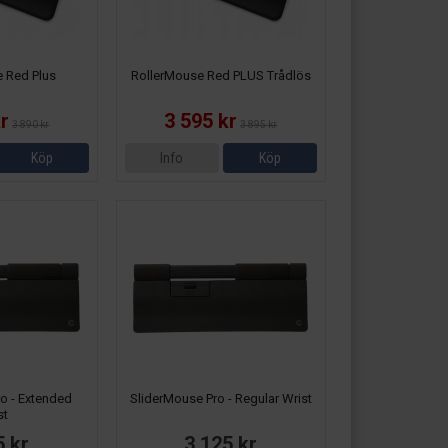
 Red Plus
RollerMouse Red PLUS Trådlös
kr
3 595 kr
3 890 kr
3 895 kr
Köp
Info
Köp
o - Extended
SliderMouse Pro - Regular Wrist
st
5 kr
3 125 kr