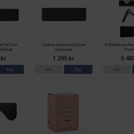
 Full Size
Contour Balance Mid Size
RollerMouse Red
rådlöst
Keyboard
/Trave
 kr
1 295 kr
5 48
Köp
Info
Köp
Info