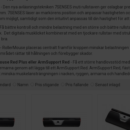
- Den nya avläsningstekniken 7SENSES inuti rullstaven ger oslagbar prec
m. 7SENSES läser av markörens position och anpassar hastigheten och a
om möjligt, samtidigt som den intuitivt anpassas till din hastighet för at
 Få bättre kontroll och mindre belastning med en större och bättre rulls
klick. Det digitala musklicket kombinerat med en tjockare rullstav med str
 bra.
- RollerMouse placeras centralt framför kroppen minskar belastningen f
rådet rättar till hållningen och förebygger skador.
Mouse Red Plus eller ArmSupport Red
- Få ett större handlovsstöd med
marna genom att lägga till ett ArmSupport Red. ArmSupport Red, fästes d
t minska muskelansträngningen i nacken, ryggen, armarna och handlederna
andard
Namn
Pris stigande
Pris fallande
Senast inlagd