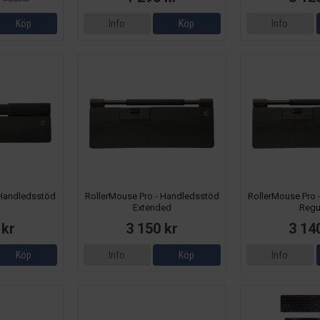
Köp
Info
Köp
Info
 Handledsstöd
RollerMouse Pro - Handledsstöd
RollerMouse Pro 
Extended
Regu
 kr
3 150 kr
3 14
Köp
Info
Köp
Info