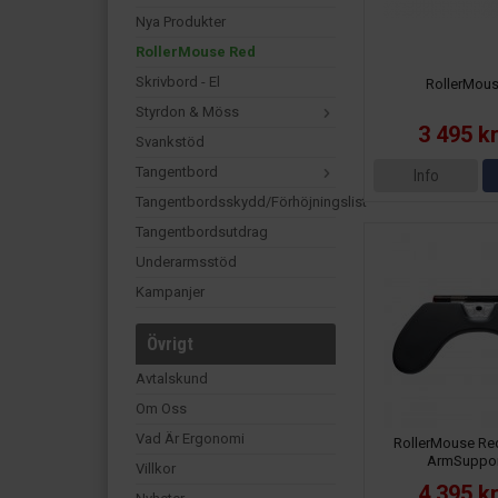
Nya Produkter
RollerMouse Red
Skrivbord - El
RollerMou
Styrdon & Möss
3 495 k
Svankstöd
Tangentbord
Info
Tangentbordsskydd/förhöjningslist
Tangentbordsutdrag
Underarmsstöd
Kampanjer
Övrigt
Avtalskund
Om Oss
Vad Är Ergonomi
RollerMouse Red
ArmSuppor
Villkor
4 395 k