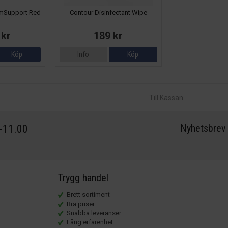
mSupport Red
Contour Disinfectant Wipe
 kr
189 kr
Köp
Info
Köp
Till Kassan
Nyhetsbrev
0-11.00
Trygg handel
Brett sortiment
Bra priser
Snabba leveranser
Lång erfarenhet