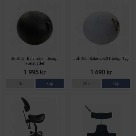
JobOut - Balansboll design
JobOut - Balansboll Design Tyg
konstlader
1 995 kr
1 690 kr
Info
Köp
Info
Köp