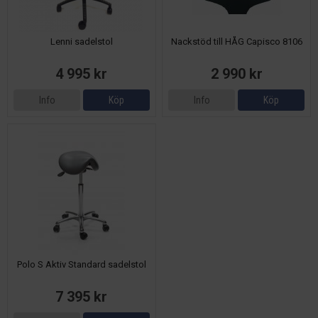
Lenni sadelstol
Nackstöd till HÅG Capisco 8106
4 995 kr
2 990 kr
Info
Köp
Info
Köp
Polo S Aktiv Standard sadelstol
7 395 kr