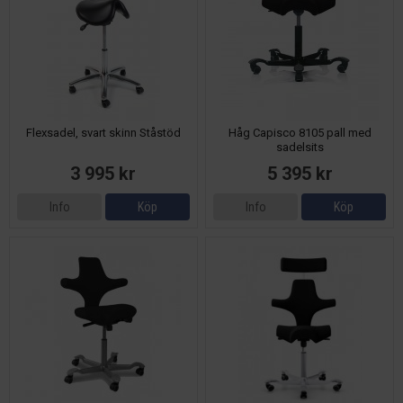
Flexsadel, svart skinn Ståstöd
Håg Capisco 8105 pall med
sadelsits
3 995 kr
5 395 kr
Info
Köp
Info
Köp