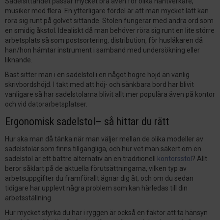
Sadelsittandet passar mycket bra även för olika hantverkare,
musiker med flera. En ytterligare fördel är att man mycket lätt kan
röra sig runt på golvet sittande. Stolen fungerar med andra ord som
en smidig åkstol. Idealiskt då man behöver röra sig runt en lite större
arbetsplats så som postsortering, distribution, för husläkaren då
han/hon hämtar instrument i samband med undersökning eller
liknande.
Bäst sitter man i en sadelstol i en något högre höjd än vanlig
skrivbordshöjd. I takt med att höj- och sänkbara bord har blivit
vanligare så har sadelstolarna blivit allt mer populära även på kontor
och vid datorarbetsplatser.
Ergonomisk sadelstol– så hittar du rätt
Hur ska man då tänka när man väljer mellan de olika modeller av
sadelstolar som finns tillgängliga, och hur vet man säkert om en
sadelstol är ett bättre alternativ än en traditionell
kontorsstol
? Allt
beror såklart på de aktuella förutsättningarna, vilken typ av
arbetsuppgifter du framförallt ägnar dig åt, och om du sedan
tidigare har upplevt några problem som kan härledas till din
arbetsställning.
Hur mycket styrka du har i ryggen är också en faktor att ta hänsyn