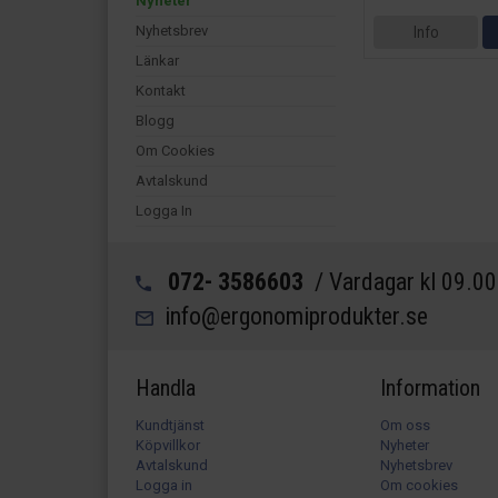
Nyheter
Nyhetsbrev
Info
Länkar
Kontakt
Blogg
Om Cookies
Avtalskund
Logga In
072- 3586603
/ Vardagar kl 09.0
info@ergonomiprodukter.se
Handla
Information
Kundtjänst
Om oss
Köpvillkor
Nyheter
Avtalskund
Nyhetsbrev
Logga in
Om cookies