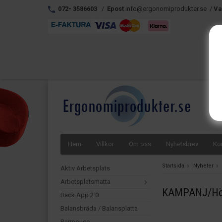
072- 3586603
/
Epost
info@ergonomiprodukter.se /
Va
Hem
Villkor
Om oss
Nyhetsbrev
Ko
Startsida
Nyheter
Aktiv Arbetsplats
Arbetsplatsmatta
KAMPANJ/Höj-
Back App 2.0
Balansbräda / Balansplatta
Barmouse