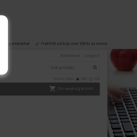
Lång erfarenhet
Fraktfritt vid köp över 950 kr ex moms
Avtalskund
Logga in
Moms visas:
Exkl
Inkl
Din varukorg är tom!