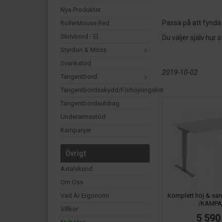
Nya Produkter
Passa på att fynda h
RollerMouse Red
Skrivbord - El
Du väljer själv hur s
Styrdon & Möss
Svankstöd
2019-10-02
Tangentbord
Tangentbordsskydd/förhöjningslist
Tangentbordsutdrag
Underarmsstöd
Kampanjer
Övrigt
Avtalskund
Om Oss
Vad Är Ergonomi
Komplett höj & sän
/KAMP
Villkor
5 590