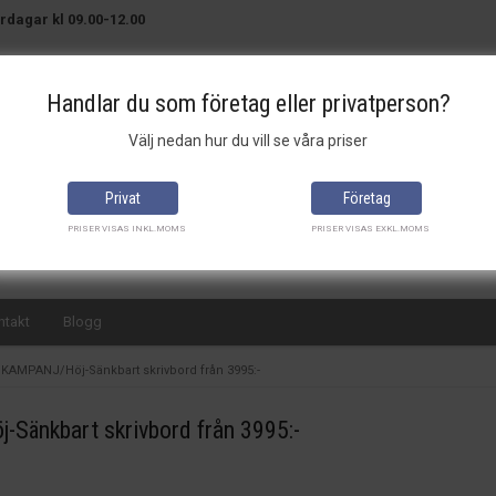
rdagar kl 09.00-12.00
Handlar du som företag eller privatperson?
Välj nedan hur du vill se våra priser
Brett sortiment
Bra priser
Snabba leveranser
Privat
Företag
PRISER VISAS INKL.MOMS
PRISER VISAS EXKL.MOMS
ntakt
Blogg
KAMPANJ/Höj-Sänkbart skrivbord från 3995:-
Sänkbart skrivbord från 3995:-