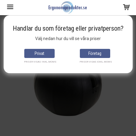
Startsida
Aktiv arbetsplats
JobOut - Balansboll design konstlader
Handlar du som företag eller privatperson?
Produkten har blivit tillagd i varukorgen
Välj nedan hur du vill se våra priser
Privat
Företag
PRISER VISAS INKL.MOMS
PRISER VISAS EXKL.MOMS