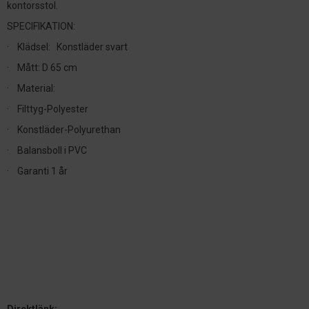
kontorsstol.
SPECIFIKATION:
· Klädsel: Konstläder svart
· Mått: D 65 cm
· Material:
· Filttyg-Polyester
· Konstläder-Polyurethan
· Balansboll i PVC
· Garanti 1 år