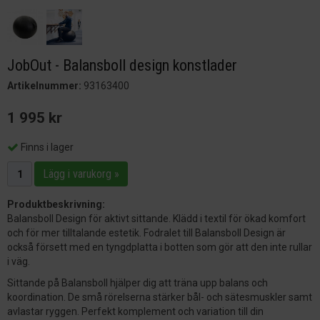
JobOut - Balansboll design konstlader
Artikelnummer:
93163400
1 995 kr
Finns i lager
Lägg i varukorg »
Produktbeskrivning:
Balansboll Design för aktivt sittande. Klädd i textil för ökad komfort
och för mer tilltalande estetik. Fodralet till Balansboll Design är
också försett med en tyngdplatta i botten som gör att den inte rullar
i väg.
Sittande på Balansboll hjälper dig att träna upp balans och
koordination. De små rörelserna stärker bål- och sätesmuskler samt
avlastar ryggen. Perfekt komplement och variation till din