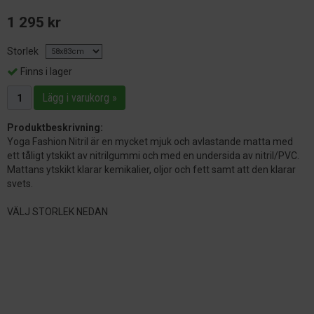
1 295 kr
Storlek
Finns i lager
Lägg i varukorg »
Produktbeskrivning:
Yoga Fashion Nitril är en mycket mjuk och avlastande matta med
ett tåligt ytskikt av nitrilgummi och med en undersida av nitril/PVC.
Mattans ytskikt klarar kemikalier, oljor och fett samt att den klarar
svets.
VÄLJ STORLEK NEDAN