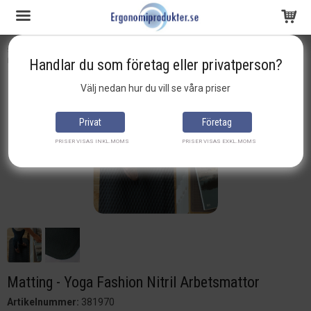
Startsida
arbetsplatsmatta
arbetsmattor
Matting - Yoga Fashion Nitril Arbetsmattor
Handlar du som företag eller privatperson?
Produkten har blivit tillagd i varukorgen
Välj nedan hur du vill se våra priser
Privat
Företag
PRISER VISAS INKL.MOMS
PRISER VISAS EXKL.MOMS
Matting - Yoga Fashion Nitril Arbetsmattor
Artikelnummer:
381970