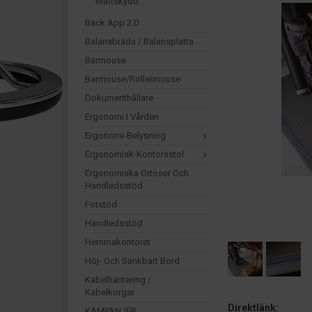
Mattskydd
Back App 2.0
Balansbräda / Balansplatta
Barmouse
Barmouse/Rollermouse
Dokumenthållare
Ergonomi I Vården
Ergonomi-Belysning
Ergonomisk-Kontorsstol
Ergonomiska Ortoser Och
Handledsstöd
Fotstöd
Handledsstöd
Hemmakontoret
Höj- Och Sänkbart Bord
Kabelhantering /
Kabelkorgar
Direktlänk:
KAMPANJER