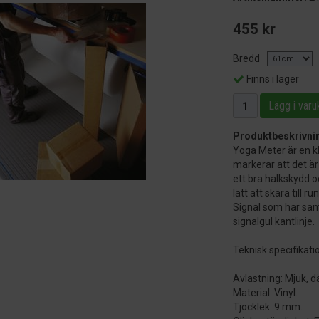
455 kr
Bredd
Finns i lager
Lägg i varu
Produktbeskrivni
Yoga Meter är en kl
markerar att det är
ett bra halkskydd 
lätt att skära til
Signal som har sa
signalgul kantlinje.
Teknisk specifikati
Avlastning: Mjuk, 
Material: Vinyl.
Tjocklek: 9 mm.