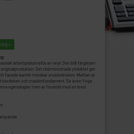
korg »
ng:
assisk arbetsplatsmatta av vinyl. Den blå färglinjen
 originalprodukten. Det ribbmönstrade ytskiktet ger
och fasade kanter minskar snubbelrisken. Mattan är
l runt bordsben och maskinfundament. Se även Yoga
mma egenskaper men är försedd med en bred
on
dämpande.