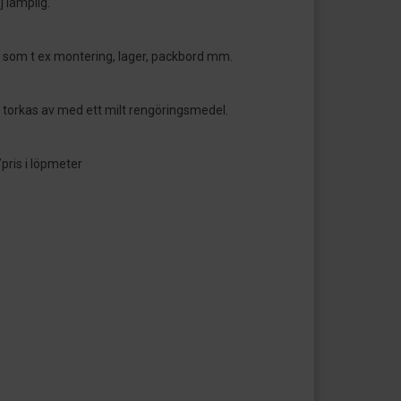
j lämplig.
r som t ex montering, lager, packbord mm.
orkas av med ett milt rengöringsmedel.
/pris i löpmeter