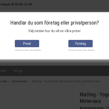
rdagar kl 09.00-12.00
Handlar du som företag eller privatperson?
Välj nedan hur du vill se våra priser
Brett sortiment
Bra priser
Snabba leveranser
Privat
Företag
PRISER VISAS INKL.MOMS
PRISER VISAS EXKL.MOMS
ntakt
Blogg
smatta
arbetsmattor
Matting - Yoga Meter Arbetsplatsmatta, grå Metervara
Matting - Yog
Metervara
Artikelnummer:
21