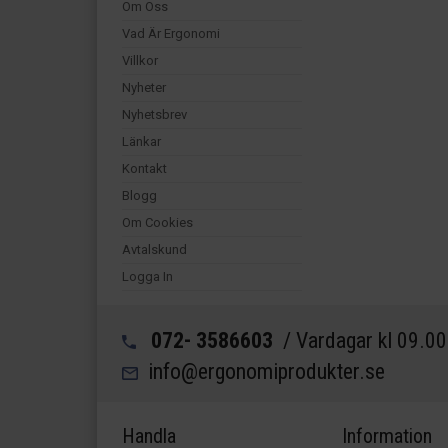
Om Oss
Vad Är Ergonomi
Villkor
Nyheter
Nyhetsbrev
Länkar
Kontakt
Blogg
Om Cookies
Avtalskund
Logga In
072- 3586603
/ Vardagar kl 09.0
info@ergonomiprodukter.se
Handla
Information