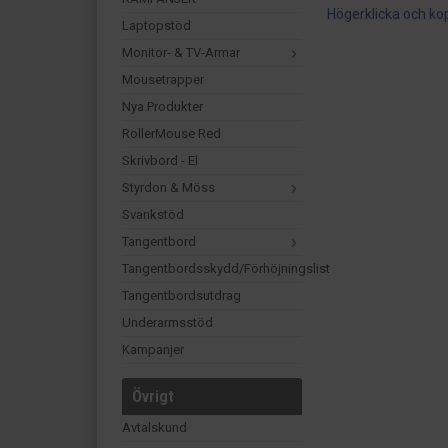
Högerklicka och ko
Laptopstöd
Monitor- & TV-Armar
Mousetrapper
Nya Produkter
RollerMouse Red
Skrivbord - El
Styrdon & Möss
Svankstöd
Tangentbord
Tangentbordsskydd/förhöjningslist
Tangentbordsutdrag
Underarmsstöd
Kampanjer
Övrigt
Avtalskund