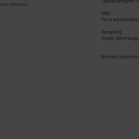
Oljebeständighet: E
piera adressen
Miljö
Torra arbetsmiljöe
Rengöring
Sopas, dammsugs, t
Beställs i löpmeter