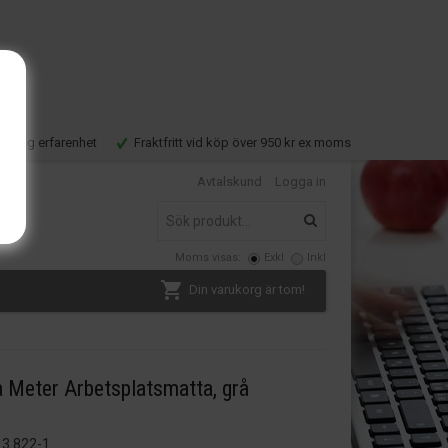
Lång erfarenhet
Fraktfritt vid köp över 950 kr ex moms
Avtalskund
Logga in
Moms visas:
Exkl
Inkl
Din varukorg är tom!
a Meter Arbetsplatsmatta, grå
3 822-1