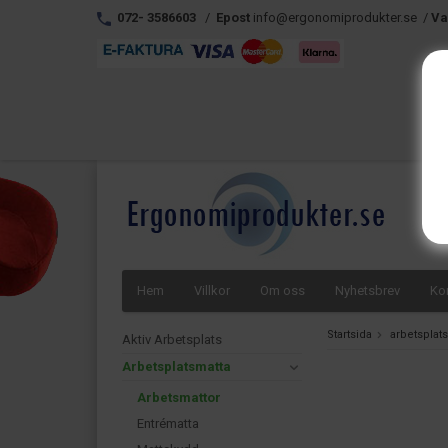
072- 3586603
/
Epost
info@ergonomiprodukter.se /
Va
Hem
Villkor
Om oss
Nyhetsbrev
Ko
Startsida
arbetsplat
Aktiv Arbetsplats
Arbetsplatsmatta
Arbetsmattor
Entrématta