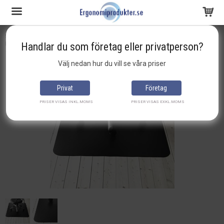
Startsida
arbetsplatsmatta
mattskydd
Matting - Golvskydd 120 x 150 cm Utan Pigg 2,4MM Svart Entrematta
Handlar du som företag eller privatperson?
Produkten har blivit tillagd i varukorgen
Välj nedan hur du vill se våra priser
Privat
Företag
PRISER VISAS INKL.MOMS
PRISER VISAS EXKL.MOMS