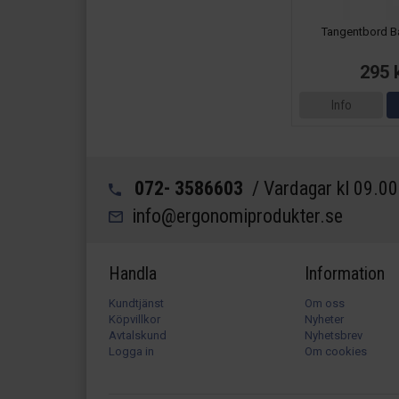
Tangentbord Ba
295 
Info
072- 3586603
/ Vardagar kl 09.0
info@ergonomiprodukter.se
Handla
Information
Kundtjänst
Om oss
Köpvillkor
Nyheter
Avtalskund
Nyhetsbrev
Logga in
Om cookies