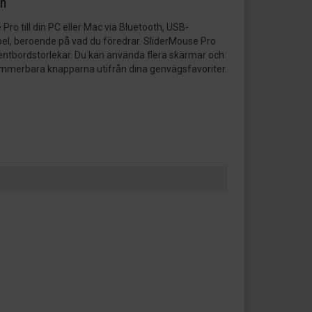
on
Pro till din PC eller Mac via Bluetooth, USB-
bel, beroende på vad du föredrar. SliderMouse Pro
ngentbordstorlekar. Du kan använda flera skärmar och
mmerbara knapparna utifrån dina genvägsfavoriter.