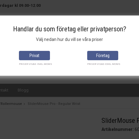
rdagar kl 09.00-12.00
Handlar du som företag eller privatperson?
Välj nedan hur du vill se våra priser
Brett sortiment
Bra priser
Snabba leveranser
Privat
Företag
PRISER VISAS INKL.MOMS
PRISER VISAS EXKL.MOMS
ntakt
Blogg
/Rollermouse
SliderMouse Pro - Regular Wrist
SliderMouse P
Artikelnummer:
6