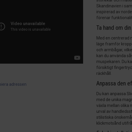
storlekar och mater
Skandinavien i sa
inspirerad av norde
förenar funktionali
Ta hand om din
Med en centrerad mu
läge framför kroppe
och armbågar, vilk
kan du använda såvä
muspekaren. Du kan
försiktigt fingertr
räckhåll.
Anpassa den ef
piera adressen
Du kan anpassa Slid
med de unika magne
växla mellan olika 
urval av handledsst
stilistiska önskemål
klickmotsånd utifr