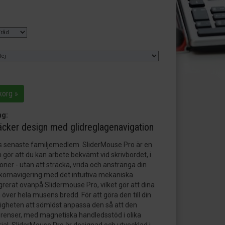
korg »
ng:
äcker design med glidreglagenavigation
urs senaste familjemedlem. SliderMouse Pro är en
ör att du kan arbete bekvämt vid skrivbordet, i
ner - utan att sträcka, vrida och anstränga din
körnavigering med det intuitiva mekaniska
egrerat ovanpå Slidermouse Pro, vilket gör att dina
a över hela musens bredd. För att göra den till din
ligheten att sömlöst anpassa den så att den
renser, med magnetiska handledsstöd i olika