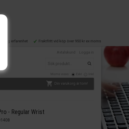
Lång erfarenhet
Fraktfritt vid köp över 950 kr ex moms
Avtalskund
Logga in
Moms visas:
Exkl
Inkl
Din varukorg är tom!
ro - Regular Wrist
01408