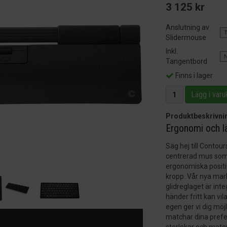
3 125 kr
Anslutning av
Slidermouse
Inkl.
Tangentbord
Finns i lager
Lägg i varu
Produktbeskrivni
Ergonomi och l
Säg hej till Conto
centrerad mus som g
ergonomiska positio
kropp. Vår nya mar
glidreglaget är int
händer fritt kan vil
egen ger vi dig möj
matchar dina prefe