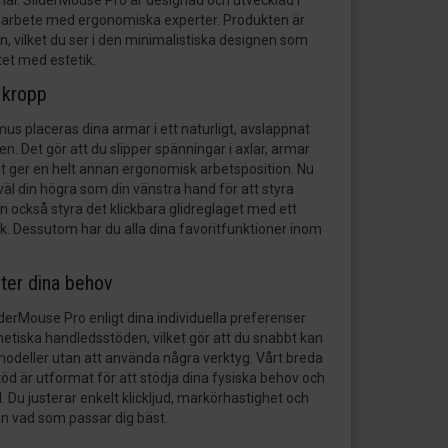
ial. SliderMouse Pro är designad och utvecklad i
marbete med ergonomiska experter. Produkten är
n, vilket du ser i den minimalistiska designen som
tet med estetik.
 kropp
s placeras dina armar i ett naturligt, avslappnat
n. Det gör att du slipper spänningar i axlar, armar
et ger en helt annan ergonomisk arbetsposition. Nu
l din högra som din vänstra hand för att styra
 också styra det klickbara glidreglaget med ett
yck. Dessutom har du alla dina favoritfunktioner inom
ter dina behov
erMouse Pro enligt dina individuella preferenser
tiska handledsstöden, vilket gör att du snabbt kan
modeller utan att använda några verktyg. Vårt breda
öd är utformat för att stödja dina fysiska behov och
. Du justerar enkelt klickljud, markörhastighet och
ån vad som passar dig bäst.