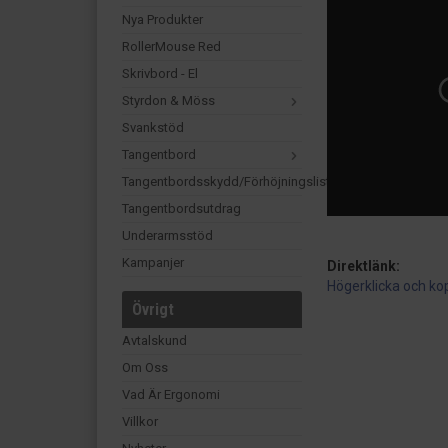
Nya Produkter
RollerMouse Red
Skrivbord - El
Styrdon & Möss
Svankstöd
Tangentbord
Tangentbordsskydd/förhöjningslist
Tangentbordsutdrag
Underarmsstöd
Kampanjer
Direktlänk:
Högerklicka och ko
Övrigt
Avtalskund
Om Oss
Vad Är Ergonomi
Villkor