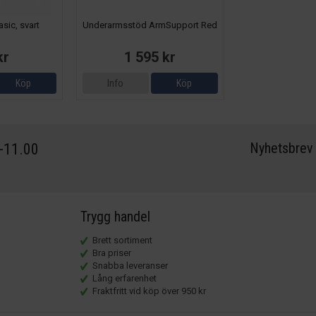
sic, svart
Underarmsstöd ArmSupport Red
kr
1 595 kr
Köp
Info
Köp
Nyhetsbrev
0-11.00
Trygg handel
Brett sortiment
Bra priser
Snabba leveranser
Lång erfarenhet
Fraktfritt vid köp över 950 kr