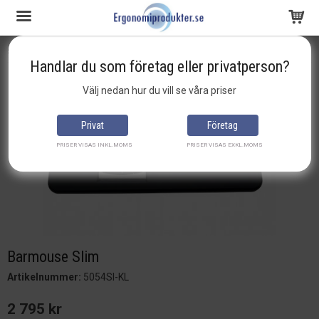
Startsida
Barmouse
Barmouse Slim
Handlar du som företag eller privatperson?
Produkten har blivit tillagd i varukorgen
Välj nedan hur du vill se våra priser
Privat
Företag
PRISER VISAS INKL.MOMS
PRISER VISAS EXKL.MOMS
Barmouse Slim
Artikelnummer:
5054SI-KL
2 795 kr