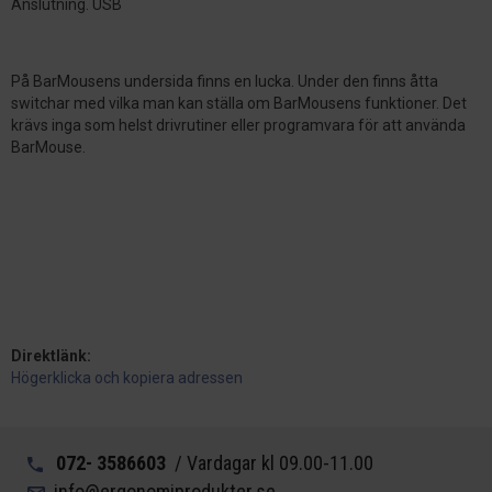
Anslutning. USB
På BarMousens undersida finns en lucka. Under den finns åtta
switchar med vilka man kan ställa om BarMousens funktioner. Det
krävs inga som helst drivrutiner eller programvara för att använda
BarMouse.
Direktlänk:
Högerklicka och kopiera adressen
072- 3586603
/ Vardagar kl 09.00-11.00
info@ergonomiprodukter.se