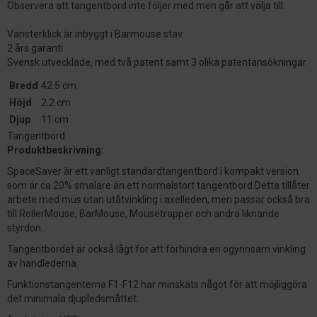
Observera att tangentbord inte följer med men går att välja till.
Vänsterklick är inbyggt i Barmouse stav.
2 års garanti
Svensk utvecklade, med två patent samt 3 olika patentansökningar
Bredd
42.5 cm
Höjd
2.2 cm
Djup
11 cm
Tangentbord
Produktbeskrivning:
SpaceSaver är ett vanligt standardtangentbord i kompakt version
som är ca 20% smalare än ett normalstort tangentbord.Detta tillåter
arbete med mus utan utåtvinkling i axelleden, men passar också bra
till RollerMouse, BarMouse, Mousetrapper och andra liknande
styrdon.
Tangentbordet är också lågt för att förhindra en ogynnsam vinkling
av handlederna.
Funktionstangenterna F1-F12 har minskats något för att möjliggöra
det minimala djupledsmåttet.