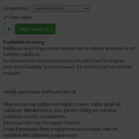
Tangentbord
Finns i lager
Lägg i varukorg »
Produktbeskrivning:
BarMouse är ett ergonomiskt pekdon där en rullstav används för att
förflytta markören.
Du arbetar med händerna centrerat och nära framför kroppen,
inom den så kallade ”komfort zonen”. Ett effektivt sätt att undvika
musarm.
Viktiga egenskaper BarMouse Slim är:
SBarmousen har ställbar känslighet i staven, valbar längd på
rullstaven. Metalstomme, som gör det möjligt att montera
produkten utanför bordskanten.
Barmouse Slim har 9 knappars funktion.
Under Barmousen finns programmerbara knappar utan att
installera eller ladda ner programvara.