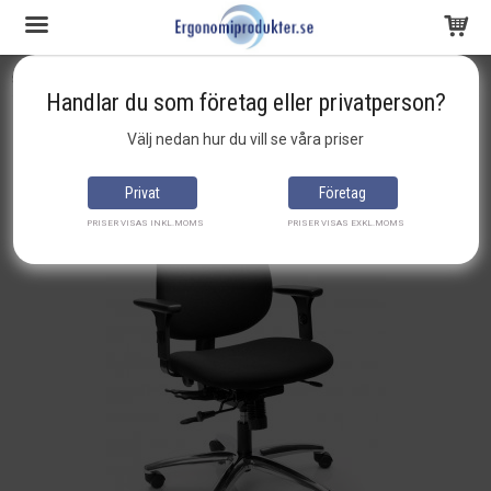
Startsida
ergonomisk-kontorsstol
Ronna Kontorsstol Komplett
Handlar du som företag eller privatperson?
Produkten har blivit tillagd i varukorgen
Välj nedan hur du vill se våra priser
Privat
Företag
PRISER VISAS INKL.MOMS
PRISER VISAS EXKL.MOMS