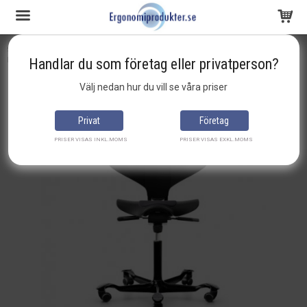
Startsida
ergonomisk-kontorsstol
Ståstöd
HÅG Capisco PULS / Ergonomisk kontorsstol
Handlar du som företag eller privatperson?
Produkten har blivit tillagd i varukorgen
Välj nedan hur du vill se våra priser
Privat
Företag
PRISER VISAS INKL.MOMS
PRISER VISAS EXKL.MOMS