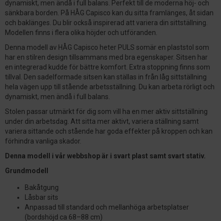
dynamiskt, men ändå i full balans. Perfekt till de moderna höj- och
sänkbara borden. På HÅG Capisco kan du sitta framlänges, åt sidan
och baklänges. Du blir också inspirerad att variera din sittställning.
Modellen finns i flera olika höjder och utföranden.
Denna modell av HÅG Capisco heter PULS somär en plaststol som
har en stilren design tillsammans med bra egenskaper. Sitsen har
en integrerad kudde för bättre komfort. Extra stoppning finns som
tillval. Den sadelformade sitsen kan ställas in från låg sittställning
hela vägen upp till stående arbetsställning. Du kan arbeta rörligt och
dynamiskt, men ändå i full balans.
Stolen passar utmärkt för dig som vill ha en mer aktiv sittställning
under din arbetsdag. Att sitta mer aktivt, variera ställning samt
variera sittande och stående har goda effekter på kroppen och kan
förhindra vanliga skador.
Denna modell i vår webbshop är i svart plast samt svart stativ.
Grundmodell
Bakåtgung
Låsbar sits
Anpassad till standard och mellanhöga arbetsplatser
(bordshöjd ca 68–88 cm)