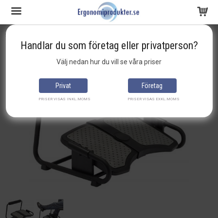
Startsida
Fotstöd
Fotstöd Ergostrech, Inzone
Handlar du som företag eller privatperson?
Produkten har blivit tillagd i varukorgen
Välj nedan hur du vill se våra priser
Privat
Företag
PRISER VISAS INKL.MOMS
PRISER VISAS EXKL.MOMS