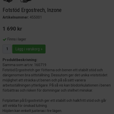
Fotstöd Ergostrech, Inzone
Artikelnummer:
455001
1 690 kr
Finns i lager
Lägg i varukorg »
Produktbeskrivning:
Samma som art.nr. 160719
Fotstöd Ergostretch ger fötterna och benen ett stabilt stöd och
därigenomen bra sittställning. Dessutom ger det unika vriststödet
möjlighet att sträcka ut benen och på så sätt variera
arbetsställningen ytterligare. På så vis kan blodcirkulationen i benen
förbättras och risken för domningar och stelhet minskar.
Fotplattan på Ergostretch ger ett stabilt och halkfritt stöd och går
att vinkla för önskad lutning.
Höjden kan enkelt justeras i tre lägen.