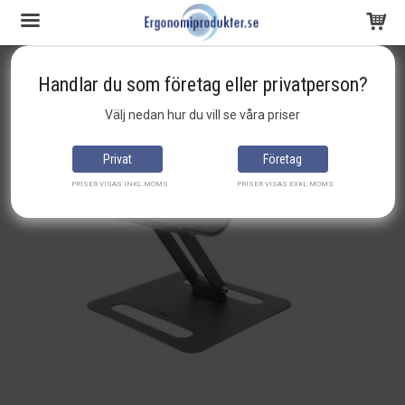
Startsida
Laptopstöd
Contour laptop Riser
Handlar du som företag eller privatperson?
Produkten har blivit tillagd i varukorgen
Välj nedan hur du vill se våra priser
Privat
Företag
PRISER VISAS INKL.MOMS
PRISER VISAS EXKL.MOMS