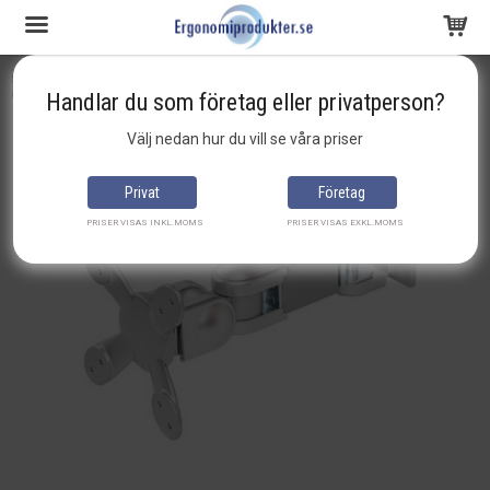
Startsida
Monitor- & TV-armar
Monitorarmar
Conceptum Monitorfäste, 3-ledat VESA 75/100, Silver
Handlar du som företag eller privatperson?
Produkten har blivit tillagd i varukorgen
Välj nedan hur du vill se våra priser
Privat
Företag
PRISER VISAS INKL.MOMS
PRISER VISAS EXKL.MOMS