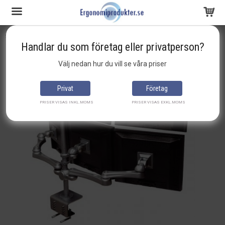
Startsida
Monitor- & TV-armar
Monitorarmar
Monitorarm LA51 System 6
Handlar du som företag eller privatperson?
Produkten har blivit tillagd i varukorgen
Välj nedan hur du vill se våra priser
Privat
Företag
PRISER VISAS INKL.MOMS
PRISER VISAS EXKL.MOMS