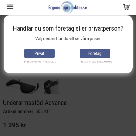
Startsida
mousetrapper
Underarmsstöd Advance
Handlar du som företag eller privatperson?
Produkten har blivit tillagd i varukorgen
Välj nedan hur du vill se våra priser
Privat
Företag
PRISER VISAS INKL.MOMS
PRISER VISAS EXKL.MOMS
Underarmsstöd Advance
Artikelnummer:
505 411
1 395 kr