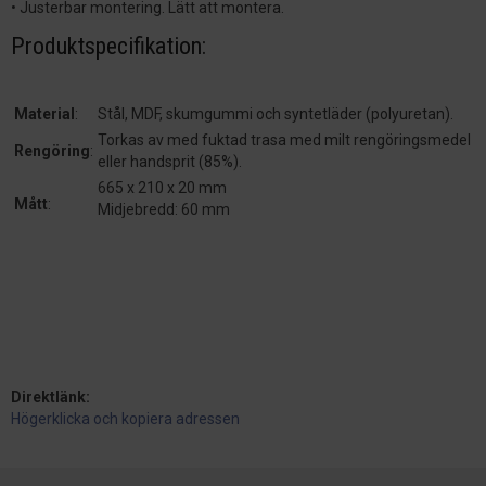
• Justerbar montering. Lätt att montera.
Produktspecifikation:
Material
:
Stål, MDF, skumgummi och syntetläder (polyuretan).
Torkas av med fuktad trasa med milt rengöringsmedel
Rengöring
:
eller handsprit (85%).
665 x 210 x 20 mm
Mått
:
Midjebredd: 60 mm
Direktlänk:
Högerklicka och kopiera adressen