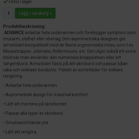
Finns i lager
Lägg i varukorg »
Produktbeskrivning:
ADVANCE
avlastar hela underarmen och förebygger symptom som
musarm, stelhet eller obehag. Den asymmetriska designen gör
armstödet kompatibelt med de flesta ergonomiska möss, som t.ex.
Mousetrapper, Jobmate, Rollermouse, etc. Det utgör också ett extra
stöd när man använder den numeriska knappsatsen eller ett
tangentbord. Armstödet fästs på ditt skrivbord och passar både
raka och vinklade bordsytor. Ytskikt av syntetläder för enklare
rengöring.
• Avlastar hela underarmen.
• Asymmetrisk design för maximal komfort.
• Lätt att montera på skrivbordet.
• Passar alla typer av skrivbord.
• Smutsavstötande yta.
• Lätt att rengöra.