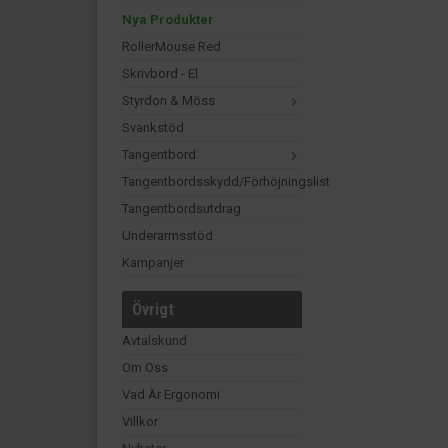
Nya Produkter
RollerMouse Red
Skrivbord - El
Styrdon & Möss
Svankstöd
Tangentbord
Tangentbordsskydd/förhöjningslist
Tangentbordsutdrag
Underarmsstöd
Kampanjer
Övrigt
Avtalskund
Om Oss
Vad Är Ergonomi
Villkor