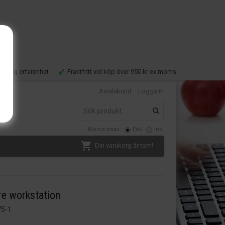
Lång erfarenhet
Fraktfritt vid köp över 950 kr ex moms
Avtalskund
Logga in
Moms visas:
Exkl
Inkl
Din varukorg är tom!
re workstation
75-1