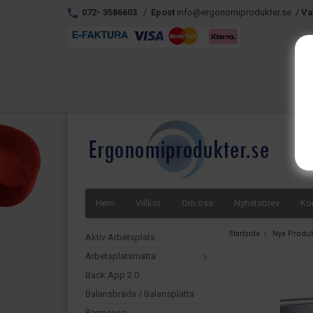
072- 3586603
/
Epost
info@ergonomiprodukter.se /
Va
Hem
Villkor
Om oss
Nyhetsbrev
Ko
Startsida
Nya Produk
Aktiv Arbetsplats
Arbetsplatsmatta
Back App 2.0
Balansbräda / Balansplatta
Barmouse