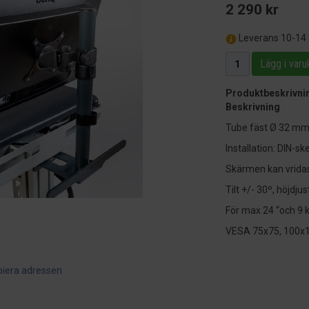
2 290 kr
Leverans 10-14
Lägg i varu
Produktbeskrivni
Beskrivning
Tube fäst Ø 32 m
Installation: DIN-sk
Skärmen kan vridas
Tilt +/- 30º, höjdj
För max 24 “och 9 k
VESA 75x75, 100
piera adressen