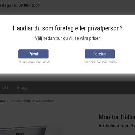
rdagar kl 09.00-12.00
Handlar du som företag eller privatperson?
Välj nedan hur du vill se våra priser
Brett sortiment
Bra priser
Snabba leveranser
Privat
Företag
PRISER VISAS INKL.MOMS
PRISER VISAS EXKL.MOMS
ntakt
Blogg
ter
Monitor Hållare workstation
Monitor Hålla
Artikelnummer:
9