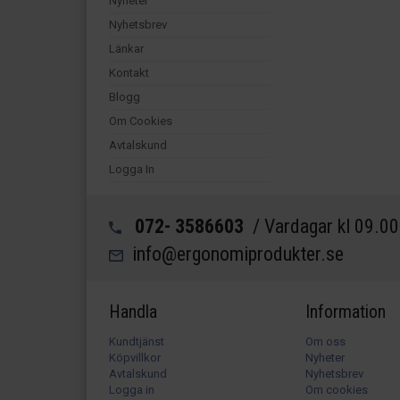
Nyheter
Nyhetsbrev
Länkar
Kontakt
Blogg
Om Cookies
Avtalskund
Logga In
072- 3586603
/ Vardagar kl 09.0
info@ergonomiprodukter.se
Handla
Information
Kundtjänst
Om oss
Köpvillkor
Nyheter
Avtalskund
Nyhetsbrev
Logga in
Om cookies