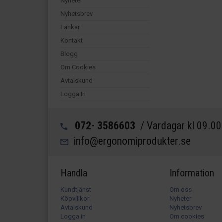
Nyheter
Nyhetsbrev
Länkar
Kontakt
Blogg
Om Cookies
Avtalskund
Logga In
072- 3586603
/ Vardagar kl 09.0
info@ergonomiprodukter.se
Handla
Information
Kundtjänst
Om oss
Köpvillkor
Nyheter
Avtalskund
Nyhetsbrev
Logga in
Om cookies