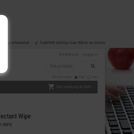
Lång erfarenhet
Fraktfritt vid köp över 950 kr ex moms
Avtalskund
Logga in
Moms visas:
Exkl
Inkl
Din varukorg är tom!
fectant Wipe
D-WIPE