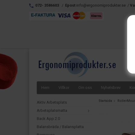
072- 3586603
/
Epost
info@ergonomiprodukter.se /
Va
Hem
Villkor
Om oss
Nyhetsbrev
Ko
Startsida
RollerMou
Aktiv Arbetsplats
Arbetsplatsmatta
Back App 2.0
Balansbräda / Balansplatta
Barmouse