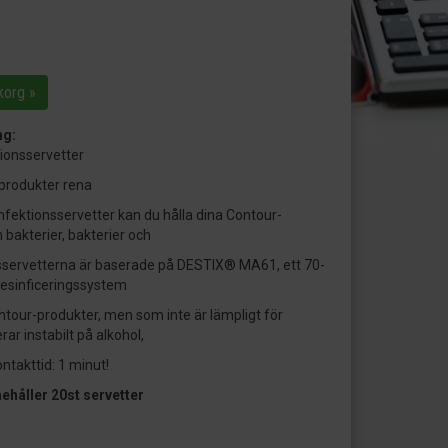
korg »
ng:
ionsservetter
-produkter rena
fektionsservetter kan du hålla dina Contour-
 bakterier, bakterier och
nsservetterna är baserade på DESTIX® MA61, ett 70-
desinficeringssystem
ntour-produkter, men som inte är lämpligt för
ar instabilt på alkohol,
ntakttid: 1 minut!
ehåller 20st servetter