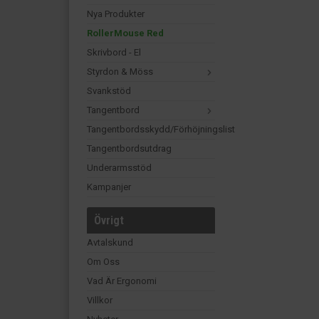
Nya Produkter
RollerMouse Red
Skrivbord - El
Styrdon & Möss
Svankstöd
Tangentbord
Tangentbordsskydd/förhöjningslist
Tangentbordsutdrag
Underarmsstöd
Kampanjer
Övrigt
Avtalskund
Om Oss
Vad Är Ergonomi
Villkor