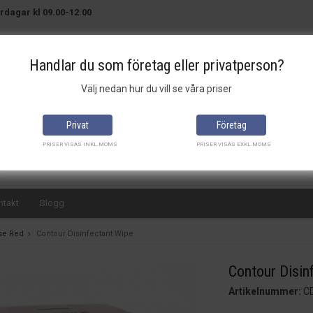
rdagar kl 09.00-12.00
Handlar du som företag eller privatperson?
Välj nedan hur du vill se våra priser
Brett sortiment
Bra priser
Snabba leveranser
Privat
Företag
PRISER VISAS INKL.MOMS
PRISER VISAS EXKL.MOMS
ntakt
Blogg
se Red
Contour Disinfectant Wipe
Contour Disin
Artikelnummer:
C