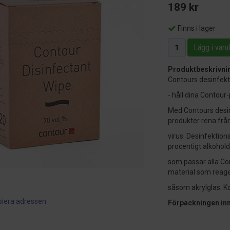
189 kr
Finns i lager
Lägg i varu
Produktbeskrivni
Contours desinfekt
- håll dina Contour
Med Contours desin
produkter rena från
virus. Desinfektio
procentigt alkohol
som passar alla Co
material som reager
såsom akrylglas. Ko
piera adressen
Förpackningen inn