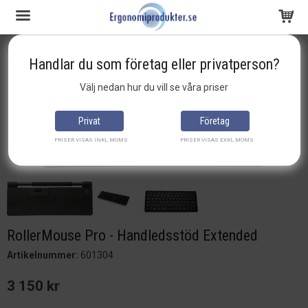
Startsida
RollerMouse Red
RollerMouse Pro - Handledsstöd Extended
Handlar du som företag eller privatperson?
Produkten har blivit tillagd i varukorgen
Välj nedan hur du vill se våra priser
Privat
Företag
PRISER VISAS INKL.MOMS
PRISER VISAS EXKL.MOMS
RollerMouse Pro - Handledsstöd Extended
Artikelnummer:
601304
3 150 kr