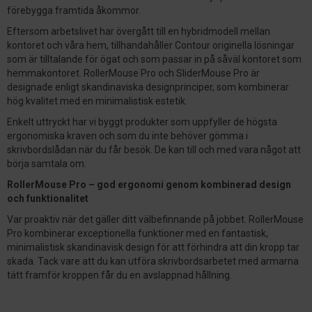
förebygga framtida åkommor.
Eftersom arbetslivet har övergått till en hybridmodell mellan
kontoret och våra hem, tillhandahåller Contour originella lösningar
som är tilltalande för ögat och som passar in på såväl kontoret som
hemmakontoret. RollerMouse Pro och SliderMouse Pro är
designade enligt skandinaviska designprinciper, som kombinerar
hög kvalitet med en minimalistisk estetik.
Enkelt uttryckt har vi byggt produkter som uppfyller de högsta
ergonomiska kraven och som du inte behöver gömma i
skrivbordslådan när du får besök. De kan till och med vara något att
börja samtala om.
RollerMouse Pro – god ergonomi genom kombinerad design
och funktionalitet
Var proaktiv när det gäller ditt välbefinnande på jobbet. RollerMouse
Pro kombinerar exceptionella funktioner med en fantastisk,
minimalistisk skandinavisk design för att förhindra att din kropp tar
skada. Tack vare att du kan utföra skrivbordsarbetet med armarna
tätt framför kroppen får du en avslappnad hållning.