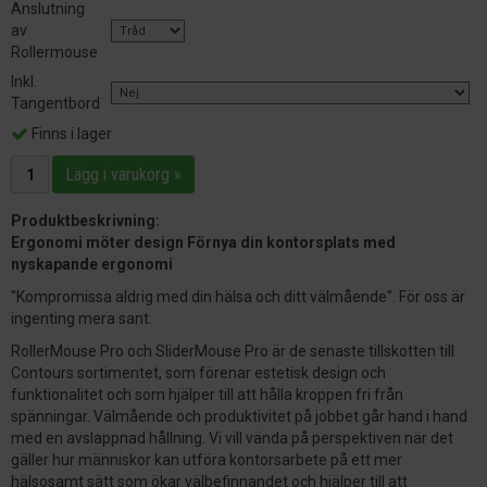
Anslutning
av
Rollermouse
Inkl.
Tangentbord
Finns i lager
Lägg i varukorg »
Produktbeskrivning:
Ergonomi möter design Förnya din kontorsplats med
nyskapande ergonomi
"Kompromissa aldrig med din hälsa och ditt välmående". För oss är
ingenting mera sant.
RollerMouse Pro och SliderMouse Pro är de senaste tillskotten till
Contours sortimentet, som förenar estetisk design och
funktionalitet och som hjälper till att hålla kroppen fri från
spänningar. Välmående och produktivitet på jobbet går hand i hand
med en avslappnad hållning. Vi vill vända på perspektiven när det
gäller hur människor kan utföra kontorsarbete på ett mer
hälsosamt sätt som ökar välbefinnandet och hjälper till att