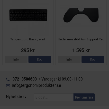
Tangentbord Basic, svart
Underarmsstöd ArmSupport Red
295 kr
1 595 kr
Info
Köp
Info
Köp
072- 3586603
/ Vardagar kl 09.00-11.00
info@ergonomiprodukter.se
Nyhetsbrev
Prenumerera