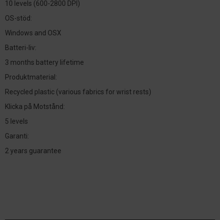
10 levels (600-2800 DPI)
OS-stöd:
Windows and OSX
Batteri-liv:
3 months battery lifetime
Produktmaterial:
Recycled plastic (various fabrics for wrist rests)
Klicka på Motstånd:
5 levels
Garanti:
2 years guarantee