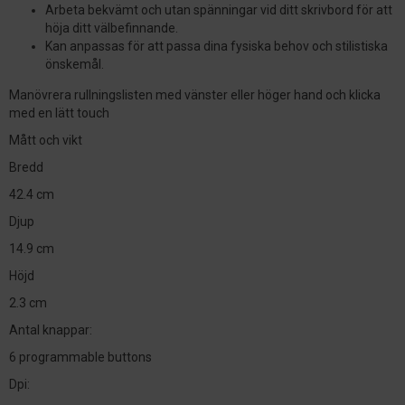
Arbeta bekvämt och utan spänningar vid ditt skrivbord för att
höja ditt välbefinnande.
Kan anpassas för att passa dina fysiska behov och stilistiska
önskemål.
Manövrera rullningslisten med vänster eller höger hand och klicka
med en lätt touch
Mått och vikt
Bredd
42.4 cm
Djup
14.9 cm
Höjd
2.3 cm
Antal knappar:
6 programmable buttons
Dpi: