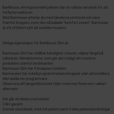
BarMouse, ett ergonomiskt pekdon där en rullstav används för att
förflytta markören.
Med Barmouse arbetar du med händerna centrerat och nära
framför kroppen, inom den så kallade ”komfort zonen”. Barmouse
är ett effektivt sätt att undvika musarm.
Viktiga egenskaper för BarMouse Slim är:
Barmouse Slim har ställbar känslighet i staven, väljbar längd på
rullstaven. Metalstomme, som gör det möjligt att montera
produkten utanför bordskanten.
Barmouse Slim har 9 knappars funktion.
Barmousen har också programmerbara knappar utan att installera
eller ladda ner programvara.
Observera att tangentbord inte följer med men finns som valbart
alternativ.
Det går att klicka med staven
3 års garanti
Svensk utvecklade, med två patent samt 3 olika patentansökningar