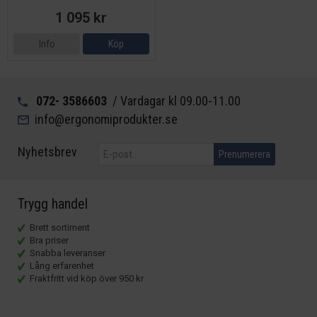
1 095 kr
Info
Köp
072- 3586603
/ Vardagar kl 09.00-11.00
info@ergonomiprodukter.se
Nyhetsbrev
Prenumerera
Trygg handel
Brett sortiment
Bra priser
Snabba leveranser
Lång erfarenhet
Fraktfritt vid köp över 950 kr