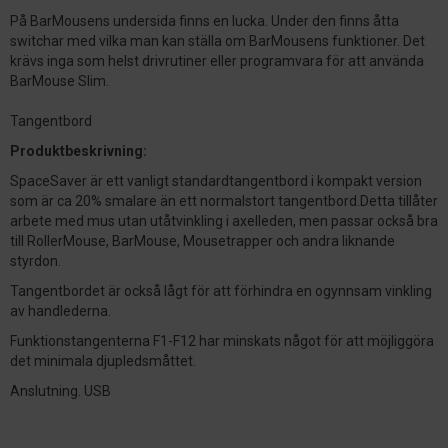
På BarMousens undersida finns en lucka. Under den finns åtta
switchar med vilka man kan ställa om BarMousens funktioner. Det
krävs inga som helst drivrutiner eller programvara för att använda
BarMouse Slim.
Tangentbord
Produktbeskrivning:
SpaceSaver är ett vanligt standardtangentbord i kompakt version
som är ca 20% smalare än ett normalstort tangentbord.Detta tillåter
arbete med mus utan utåtvinkling i axelleden, men passar också bra
till RollerMouse, BarMouse, Mousetrapper och andra liknande
styrdon.
Tangentbordet är också lågt för att förhindra en ogynnsam vinkling
av handlederna.
Funktionstangenterna F1-F12 har minskats något för att möjliggöra
det minimala djupledsmåttet.
Anslutning. USB