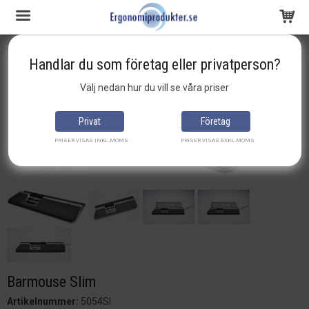
Startsida
Styrdon & Möss
ergonomisk-mus
Barmouse Slim
Handlar du som företag eller privatperson?
Produkten har blivit tillagd i varukorgen
Välj nedan hur du vill se våra priser
Privat
Företag
PRISER VISAS INKL.MOMS
PRISER VISAS EXKL.MOMS
Barmouse Slim
Artikelnummer:
5054SI